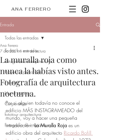
ANA FERRERO
Entrada
Todas las entradas
Ana Ferrero
Todas las entradas
7 dic 2021
1 min de lectura
La muralla roja como
Fotografía de arquitectura
nunca la habías visto antes.
Proyectos personales
Fotografía de arquitectura
Eventos
nocturna.
Home staging
Por si alguien todavía no conoce el 
Corporativa
edificio MÁS INSTAGRAMEADO del 
fototour arquitectura
mundo, voy a hacer una pequeña 
Fotografía de interiores
introducción. 
La Muralla Roja
 es un 
edificio obra del arquitecto 
Ricardo Bofill 