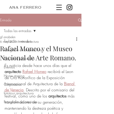
ANA FERRERO
Entrada
Todas las entradas
gf.anabelen
Todas las entradas
6 may 2021
1 min de lectura
Rafael Moneo y el Museo
Fotografía de arquitectura
Nacional de Arte Romano.
Proyectos personales
Es noticia desde hace unos días que el 
Eventos
arquitecto 
Rafael Moneo
 recibirá el Leon 
Home staging
de Oro honorífico de la Exposición 
Internacional de Arquitectura de la 
Bienal 
Corporativa
de Venecia
. Descrito por el comisario del 
fototour arquitectura
festival, como uno de los 
arquitectos
 más 
Fotografía de interiores
transformadores de su generación, 
manteniendo la destreza poética y 